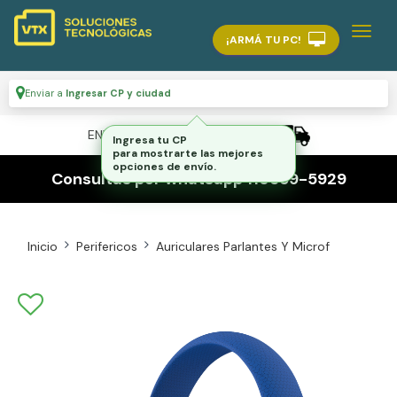
¡ARMÁ TU PC!
Enviar a
Ingresar CP y ciudad
ENVÍO GRATIS A TODO EL PAÍS
Ingresa tu CP
para mostrarte las mejores
opciones de envío.
Consultas por whatsapp 116559-5929
Inicio
Perifericos
Auriculares Parlantes Y Microf