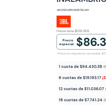
JBLENDURRUN3BTBLAM
$115.159
Precio lista
$86.
Precio
especial
Precio sin impuestos nacionales: $71
1 cuota de
$94.430.38
(
6 cuotas de
$19.193.17
¡
12 cuotas de
$11.036.07
18 cuotas de
$7.741.24
(