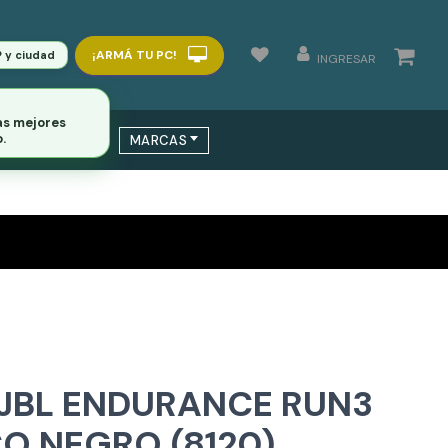
¡ARMÁ TU PC!
P y ciudad
INGRESAR
as mejores
.
 / SWITCHS
MARCAS
JBL ENDURANCE RUN3
O NEGRO (8120)