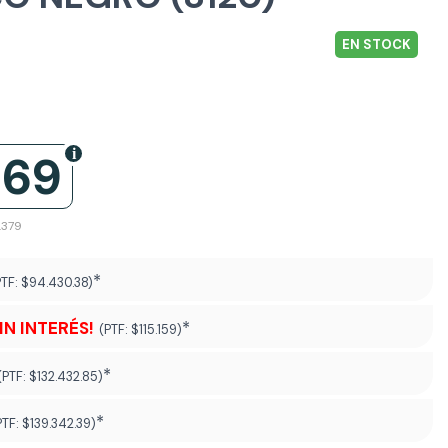
EN STOCK
369
.379
*
PTF:
$94.430.38)
SIN INTERÉS!
*
(PTF:
$115.159)
*
(PTF:
$132.432.85)
*
PTF:
$139.342.39
)