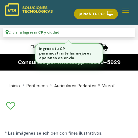
¡ARMÁ TU PC!
Enviar a
Ingresar CP y ciudad
ENVÍO GRATIS A TODO EL PAÍS
Ingresa tu CP
para mostrarte las mejores
opciones de envío.
Consultas por whatsapp 116559-5929
Inicio
Perifericos
Auriculares Parlantes Y Microf
* Las imágenes se exhiben con fines ilustrativos.