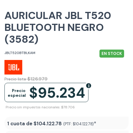
AURICULAR JBL T520
BLUETOOTH NEGRO
(3582)
JBLT520BTBLKAM
EN STOCK
$126.979
Precio lista
$95.234
Precio
especial
Precio sin impuestos nacionales: $78.706
1 cuota de
$104.122.78
*
(PTF:
$104.122.78)