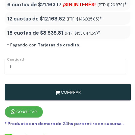
6 cuotas de
$21.163.17
¡SIN INTERÉS!
*
(PTF:
$126.979)
12 cuotas de
$12.168.82
*
(PTF:
$146.025.85)
18 cuotas de
$8.535.81
*
(PTF:
$153.644.59
)
* Pagando con
Tarjetas de crédito
.
Cantidad
COMPRAR
CONSULTAR
* Producto con demora de 24hs para retiro en sucursal.