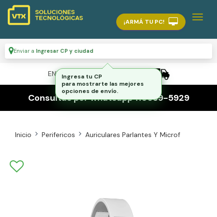
¡ARMÁ TU PC!
Enviar a
Ingresar CP y ciudad
ENVÍO GRATIS A TODO EL PAÍS
Ingresa tu CP
para mostrarte las mejores
opciones de envío.
Consultas por whatsapp 116559-5929
Inicio
Perifericos
Auriculares Parlantes Y Microf