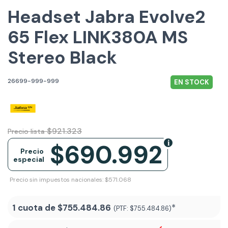
Headset Jabra Evolve2
65 Flex LINK380A MS
Stereo Black
26699-999-999
EN STOCK
$921.323
Precio lista
$690.992
Precio
especial
Precio sin impuestos nacionales: $571.068
1 cuota de
$755.484.86
*
(PTF:
$755.484.86)