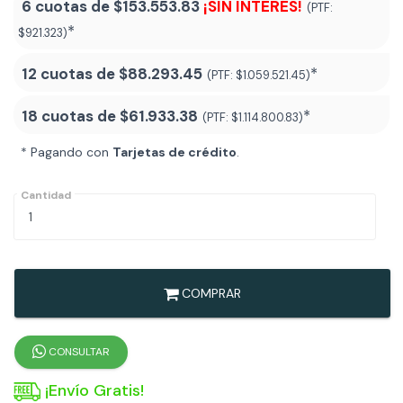
6 cuotas de
$153.553.83
¡SIN INTERÉS!
(PTF:
*
$921.323)
12 cuotas de
$88.293.45
*
(PTF:
$1.059.521.45)
18 cuotas de
$61.933.38
*
(PTF:
$1.114.800.83
)
* Pagando con
Tarjetas de crédito
.
Cantidad
COMPRAR
CONSULTAR
¡Envío Gratis!