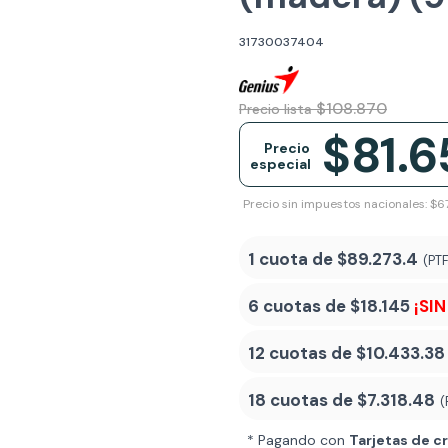
31730037404
$108.870
Precio lista
$81.6
Precio
especial
Precio sin impuestos nacionales: $6
1 cuota de
$89.273.4
(PT
6 cuotas de
$18.145
¡SIN
12 cuotas de
$10.433.38
18 cuotas de
$7.318.48
(
* Pagando con
Tarjetas de c