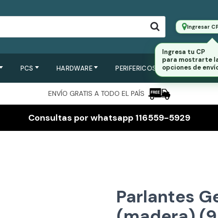
Ingresar C
Ingresa tu CP
para mostrarte l
PCS
HARDWARE
PERIFERICOS
SERVIDORES
opciones de envío
ENVÍO GRATIS A TODO EL PAÍS
Consultas por whatsapp 116559-5929
Parlantes G
(madera) (