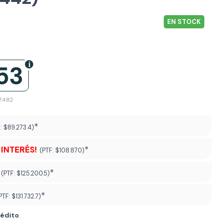
EN STOCK
53
7.482
*
F:
$89.273.4)
 INTERÉS!
*
(PTF:
$108.870)
*
(PTF:
$125.200.5)
*
PTF:
$131.732.7
)
rédito
.