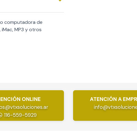
omo computadora de
, iMac, MP3 y otros
ENCIÓN ONLINE
ATENCIÓN A EMP
os@vtxsoluciones.ar
info@vtxsolucione
116-559-5929