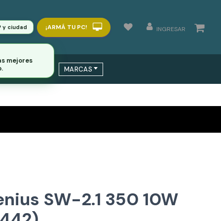
¡ARMÁ TU PC!
P y ciudad
INGRESAR
as mejores
 / SWITCHS
MARCAS
.
enius SW-2.1 350 10W
9442)