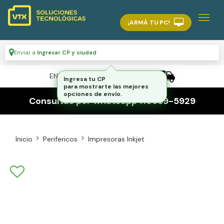
¡ARMÁ TU PC!
Enviar a
Ingresar CP y ciudad
ENVÍO GRATIS A TODO EL PAÍS
Ingresa tu CP
para mostrarte las mejores
opciones de envío.
Consultas por whatsapp 116559-5929
Inicio
Perifericos
Impresoras Inkjet