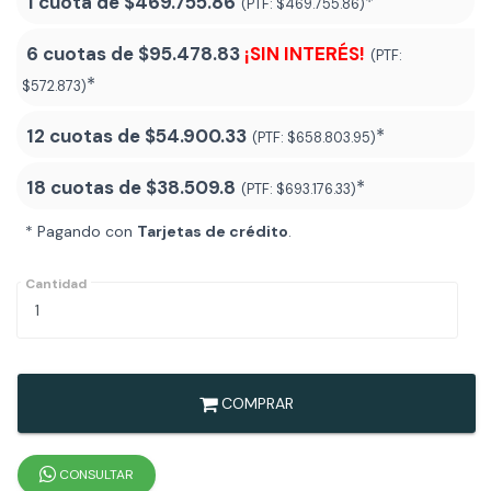
1 cuota de
$469.755.86
*
(PTF:
$469.755.86)
6 cuotas de
$95.478.83
¡SIN INTERÉS!
(PTF:
*
$572.873)
12 cuotas de
$54.900.33
*
(PTF:
$658.803.95)
18 cuotas de
$38.509.8
*
(PTF:
$693.176.33
)
* Pagando con
Tarjetas de crédito
.
Cantidad
COMPRAR
CONSULTAR