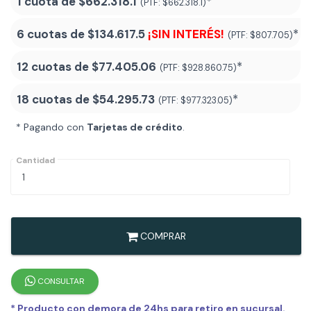
1 cuota de
$662.318.1
*
(PTF:
$662.318.1)
6 cuotas de
$134.617.5
¡SIN INTERÉS!
*
(PTF:
$807.705)
12 cuotas de
$77.405.06
*
(PTF:
$928.860.75)
18 cuotas de
$54.295.73
*
(PTF:
$977.323.05
)
* Pagando con
Tarjetas de crédito
.
Cantidad
COMPRAR
CONSULTAR
* Producto con demora de 24hs para retiro en sucursal.