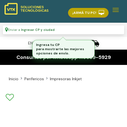
¡ARMÁ TU PC!
Enviar a
Ingresar CP y ciudad
ENVÍO GRATIS A TODO EL PAÍS
Ingresa tu CP
para mostrarte las mejores
opciones de envío.
Consultas por whatsapp 116559-5929
Inicio
Perifericos
Impresoras Inkjet