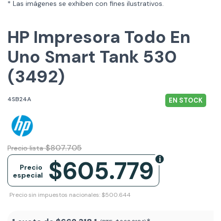
* Las imágenes se exhiben con fines ilustrativos.
HP Impresora Todo En
Uno Smart Tank 530
(3492)
4SB24A
EN STOCK
$807.705
Precio lista
$605.779
Precio
especial
Precio sin impuestos nacionales: $500.644