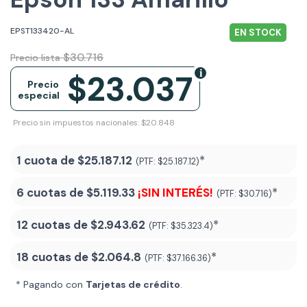
EPST133420-AL
EN STOCK
$30.716
Precio lista
$23.037
Precio
especial
Precio sin impuestos nacionales: $20.848
1 cuota de
$25.187.12
*
(PTF:
$25.187.12)
6 cuotas de
$5.119.33
¡SIN INTERÉS!
*
(PTF:
$30.716)
12 cuotas de
$2.943.62
*
(PTF:
$35.323.4)
18 cuotas de
$2.064.8
*
(PTF:
$37.166.36
)
* Pagando con
Tarjetas de crédito
.