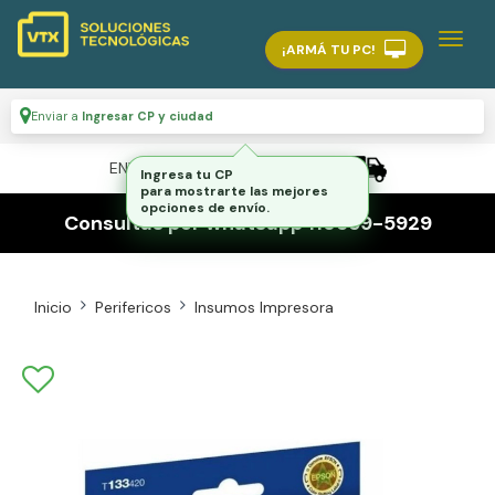
¡ARMÁ TU PC!
Enviar a
Ingresar CP y ciudad
ENVÍO GRATIS A TODO EL PAÍS
Ingresa tu CP
para mostrarte las mejores
opciones de envío.
Consultas por whatsapp 116559-5929
Inicio
Perifericos
Insumos Impresora