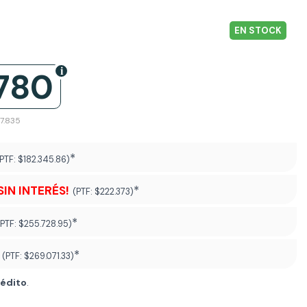
EN STOCK
.780
37.835
*
(PTF:
$182.345.86)
SIN INTERÉS!
*
(PTF:
$222.373)
*
(PTF:
$255.728.95)
*
(PTF:
$269.071.33
)
rédito
.