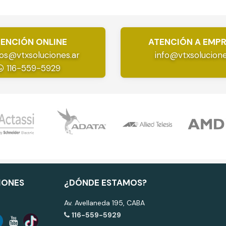
ENCIÓN ONLINE
ATENCIÓN A EMP
os@vtxsoluciones.ar
info@vtxsolucione
116-559-5929
IONES
¿DÓNDE ESTAMOS?
Av. Avellaneda 195, CABA
116-559-5929