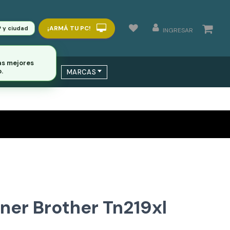
¡ARMÁ TU PC!
P y ciudad
INGRESAR
as mejores
.
 / SWITCHS
MARCAS
ner Brother Tn219xl