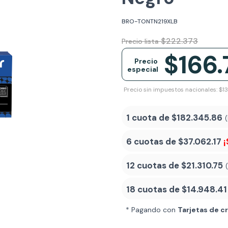
BRO-TONTN219XLB
$222.373
Precio lista
$166
Precio
especial
Precio sin impuestos nacionales: $1
1 cuota de
$182.345.86
6 cuotas de
$37.062.17
¡
12 cuotas de
$21.310.75
18 cuotas de
$14.948.41
* Pagando con
Tarjetas de c