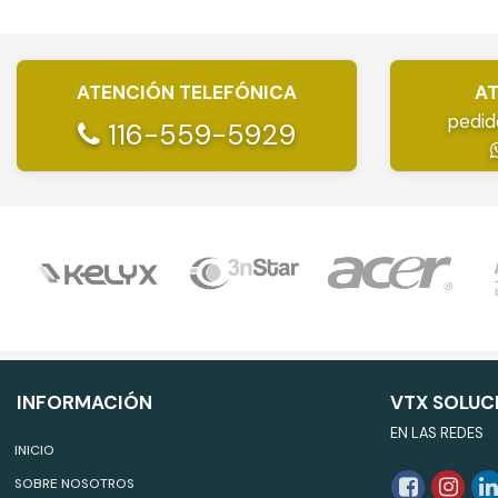
ATENCIÓN TELEFÓNICA
AT
pedid
116-559-5929
INFORMACIÓN
VTX SOLUC
EN LAS REDES
INICIO
SOBRE NOSOTROS