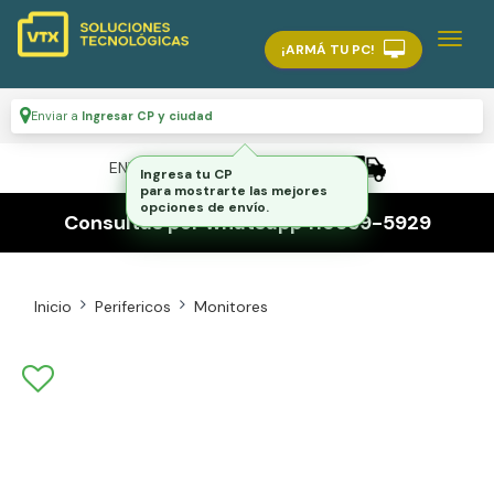
¡ARMÁ TU PC!
Enviar a
Ingresar CP y ciudad
ENVÍO GRATIS A TODO EL PAÍS
Ingresa tu CP
para mostrarte las mejores
opciones de envío.
Consultas por whatsapp 116559-5929
Inicio
Perifericos
Monitores