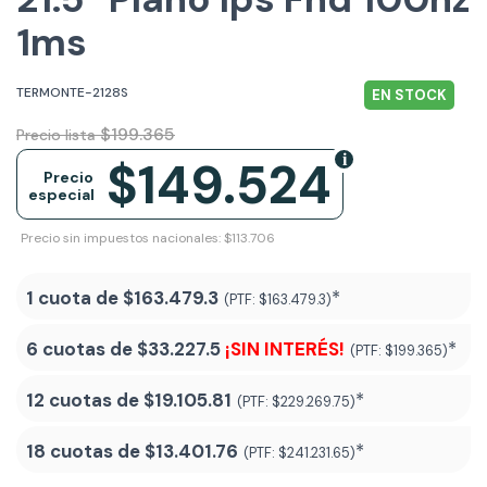
1ms
TERMONTE-2128S
EN STOCK
$199.365
Precio lista
$149.524
Precio
especial
Precio sin impuestos nacionales: $113.706
1 cuota de
$163.479.3
*
(PTF:
$163.479.3)
6 cuotas de
$33.227.5
¡SIN INTERÉS!
*
(PTF:
$199.365)
12 cuotas de
$19.105.81
*
(PTF:
$229.269.75)
18 cuotas de
$13.401.76
*
(PTF:
$241.231.65
)