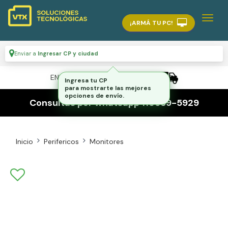
¡ARMÁ TU PC!
Enviar a
Ingresar CP y ciudad
ENVÍO GRATIS A TODO EL PAÍS
Ingresa tu CP
para mostrarte las mejores
opciones de envío.
Consultas por whatsapp 116559-5929
Inicio
Perifericos
Monitores