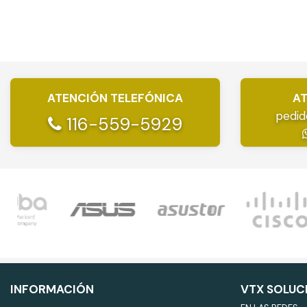
ATENCIÓN TELEFÓNICA
AT
pedid
116-559-5929
INFORMACIÓN
VTX SOLUC