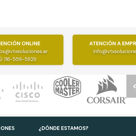
ENCIÓN ONLINE
ATENCIÓN A EMP
os@vtxsoluciones.ar
info@vtxsolucione
116-559-5929
IONES
¿DÓNDE ESTAMOS?