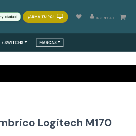
¡ARMÁ TU PC!
P y ciudad
INGRESAR
 / SWITCHS
MARCAS
mbrico Logitech M170