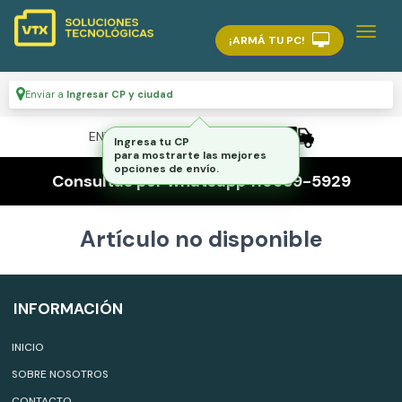
¡ARMÁ TU PC!
Enviar a
Ingresar CP y ciudad
ENVÍO GRATIS A TODO EL PAÍS
Ingresa tu CP
para mostrarte las mejores
opciones de envío.
Consultas por whatsapp 116559-5929
Artículo no disponible
INFORMACIÓN
INICIO
SOBRE NOSOTROS
CONTACTO