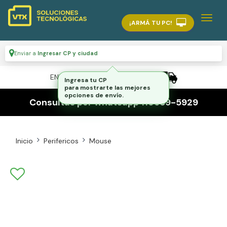
¡ARMÁ TU PC!
Enviar a
Ingresar CP y ciudad
ENVÍO GRATIS A TODO EL PAÍS
Ingresa tu CP
para mostrarte las mejores
opciones de envío.
Consultas por whatsapp 116559-5929
Inicio
Perifericos
Mouse