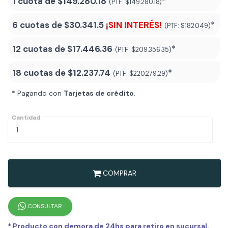
1 cuota de
$149.280.18
*
(PTF:
$149.280.18)
6 cuotas de
$30.341.5
¡SIN INTERÉS!
*
(PTF:
$182.049)
12 cuotas de
$17.446.36
*
(PTF:
$209.356.35)
18 cuotas de
$12.237.74
*
(PTF:
$220.279.29
)
* Pagando con
Tarjetas de crédito
.
Cantidad
COMPRAR
CONSULTAR
* Producto con demora de 24hs para retiro en sucursal.