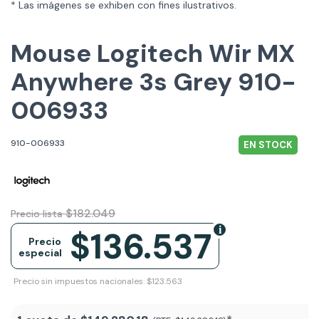
* Las imágenes se exhiben con fines ilustrativos.
Mouse Logitech Wir MX
Anywhere 3s Grey 910-
006933
910-006933
EN STOCK
$182.049
Precio lista
$136.537
Precio
especial
Precio sin impuestos nacionales: $123.563