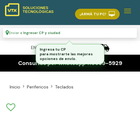
¡ARMÁ TU PC!
Enviar a
Ingresar CP y ciudad
ENVÍO GRATIS A TODO EL PAÍS
Ingresa tu CP
para mostrarte las mejores
opciones de envío.
Consultas por whatsapp 116559-5929
Inicio
Perifericos
Teclados