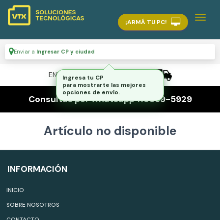
¡ARMÁ TU PC!
Enviar a
Ingresar CP y ciudad
ENVÍO GRATIS A TODO EL PAÍS
Ingresa tu CP
para mostrarte las mejores
opciones de envío.
Consultas por whatsapp 116559-5929
Artículo no disponible
INFORMACIÓN
INICIO
SOBRE NOSOTROS
CONTACTO