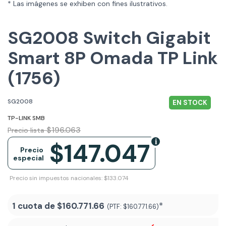
* Las imágenes se exhiben con fines ilustrativos.
SG2008 Switch Gigabit
Smart 8P Omada TP Link
(1756)
SG2008
EN STOCK
TP-LINK SMB
$196.063
Precio lista
$147.047
Precio
especial
Precio sin impuestos nacionales: $133.074
1 cuota de
$160.771.66
*
(PTF:
$160.771.66)