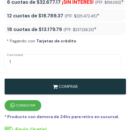
6 cuotas de
$32.677.17
¡SIN INTERÉS!
*
(PTF:
$196.063)
12 cuotas de
$18.789.37
*
(PTF:
$225.472.45)
18 cuotas de
$13.179.79
*
(PTF:
$237.236.23
)
* Pagando con
Tarjetas de crédito
.
Cantidad
COMPRAR
CONSULTAR
* Producto con demora de 24hs para retiro en sucursal.
¡Envío Gratis!