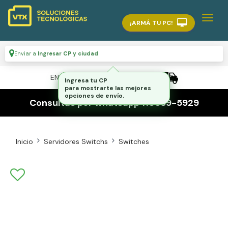
¡ARMÁ TU PC!
Enviar a
Ingresar CP y ciudad
ENVÍO GRATIS A TODO EL PAÍS
Ingresa tu CP
para mostrarte las mejores
opciones de envío.
Consultas por whatsapp 116559-5929
Inicio
Servidores Switchs
Switches