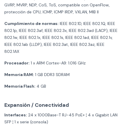
GVRP, MVRP, NDP, CoS, ToS, compatible con OpenFlow,
protección de CPU, ICMP, ICMP IRDP, VXLAN, MIB II
Cumplimiento de normas:
IEEE 802.1D, IEEE 802.1Q, IEEE
802.1p, IEEE 802.3af, IEEE 802.3x, IEEE 802.3ad (LACP), IEEE
802.1w, IEEE 802.1x, IEEE 802.1s, IEEE 802.1ad, IEEE 802.1v,
IEEE 802.1ab (LLDP), IEEE 802.3at, IEEE 802.3az, IEEE
802.1AX
Procesador:
1 x ARM Cortex-A9: 1.016 GHz
Memoria RAM:
1 GB DDR3 SDRAM
Memoria Flash:
4 GB
Expansión / Conectividad
Interfaces:
24 x 1000Base-T RJ-45 PoE+ ¦ 4 x Gigabit LAN
SFP ¦ 1 x serie (consola)