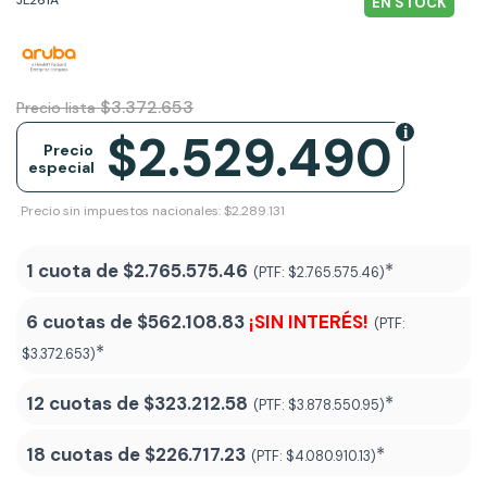
EN STOCK
$3.372.653
Precio lista
$2.529.490
Precio
especial
Precio sin impuestos nacionales: $2.289.131
1 cuota de
$2.765.575.46
*
(PTF:
$2.765.575.46)
6 cuotas de
$562.108.83
¡SIN INTERÉS!
(PTF:
*
$3.372.653)
12 cuotas de
$323.212.58
*
(PTF:
$3.878.550.95)
18 cuotas de
$226.717.23
*
(PTF:
$4.080.910.13
)