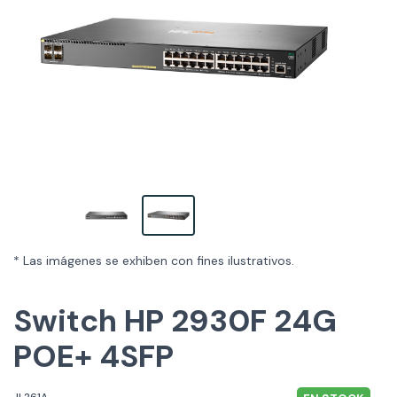
* Las imágenes se exhiben con fines ilustrativos.
Switch HP 2930F 24G
POE+ 4SFP
JL261A