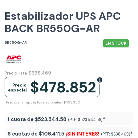
Estabilizador UPS APC
BACK BR550G-AR
BR550G-AR
EN STOCK
$638.469
Precio lista
$478.852
Precio
especial
Precio sin impuestos nacionales: $433.350
1 cuota de
$523.544.58
*
(PTF:
$523.544.58)
6 cuotas de
$106.411.5
¡SIN INTERÉS!
*
(PTF:
$638.469)