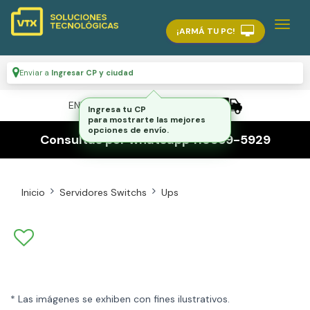
¡ARMÁ TU PC!
Enviar a
Ingresar CP y ciudad
ENVÍO GRATIS A TODO EL PAÍS
Consultas por whatsapp 116559-5929
Inicio
Servidores Switchs
Ups
* Las imágenes se exhiben con fines ilustrativos.