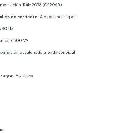
limentación IRAM2073 (GB2099)
alida de corriente:
4 x potencia Tipo I
/60 Hz
tios / 800 VA
ximación escalonada a onda senoidal
ecarga:
156 Julios
ms