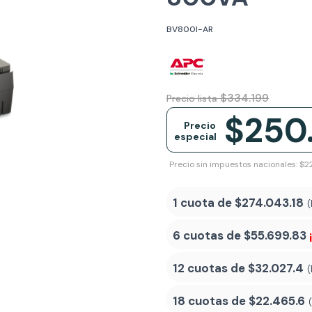
BV800I-AR
$334.199
Precio lista
$250
Precio
especial
Precio sin impuestos nacionales: $2
1 cuota de
$274.043.18
(
6 cuotas de
$55.699.83
12 cuotas de
$32.027.4
(
18 cuotas de
$22.465.6