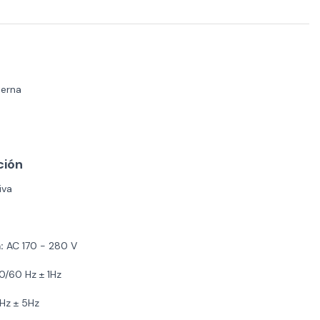
terna
ción
iva
:
AC 170 - 280 V
/60 Hz ± 1Hz
Hz ± 5Hz