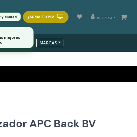
¡ARMÁ TU PC!
P y ciudad
INGRESAR
 / SWITCHS
MARCAS
izador APC Back BV