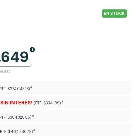
EN STOCK
.649
26.832
*
PTF:
$274.043.18)
¡SIN INTERÉS!
*
(PTF:
$334.199)
*
PTF:
$384.328.85)
*
(PTF:
$404.380.79
)