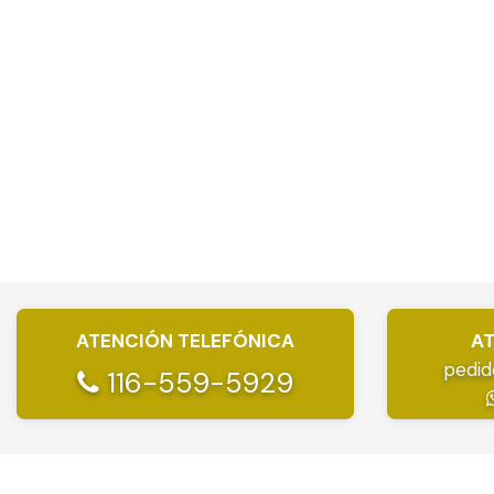
ATENCIÓN TELEFÓNICA
AT
pedid
116-559-5929