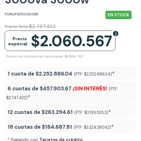
FORUPSFDC3012RI
EN STOCK
$2.747.422
Precio lista
$2.060.567
Precio
especial
Precio sin impuestos nacionales: $1.864.767
1 cuota de
$2.252.886.04
*
(PTF:
$2.252.886.04)
6 cuotas de
$457.903.67
¡SIN INTERÉS!
(PTF:
*
$2.747.422)
12 cuotas de
$263.294.61
*
(PTF:
$3.159.535.3)
18 cuotas de
$184.687.81
*
(PTF:
$3.324.380.62
)
* Pagando con
Tarjetas de crédito
.