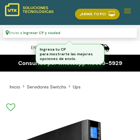
¡ARMÁ TU PC!
Enviar a
Ingresar CP y ciudad
ENVÍO GRATIS A TODO EL PAÍS
Ingresa tu CP
para mostrarte las mejores
opciones de envío.
Consultas por whatsapp 116559-5929
Inicio
Servidores Switchs
Ups