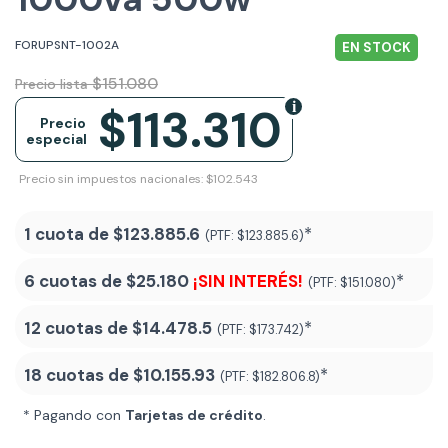
FORUPSNT-1002A
EN STOCK
$151.080
Precio lista
$113.310
Precio
especial
Precio sin impuestos nacionales: $102.543
1 cuota de
$123.885.6
*
(PTF:
$123.885.6)
6 cuotas de
$25.180
¡SIN INTERÉS!
*
(PTF:
$151.080)
12 cuotas de
$14.478.5
*
(PTF:
$173.742)
18 cuotas de
$10.155.93
*
(PTF:
$182.806.8
)
* Pagando con
Tarjetas de crédito
.