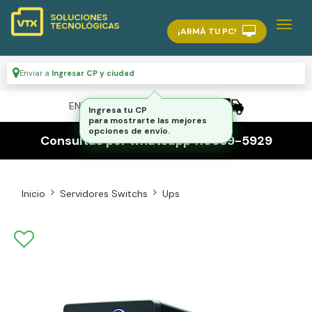
¡ARMÁ TU PC!
Enviar a
Ingresar CP y ciudad
ENVÍO GRATIS A TODO EL PAÍS
Ingresa tu CP
para mostrarte las mejores
opciones de envío.
Consultas por whatsapp 116559-5929
Inicio
Servidores Switchs
Ups