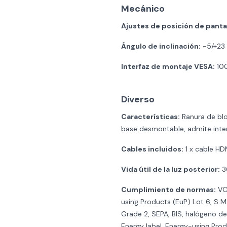
Mecánico
Ajustes de posición de pantal
Ángulo de inclinación:
-5/+23
Interfaz de montaje VESA:
10
Diverso
Características:
Ranura de blo
base desmontable, admite inte
Cables incluidos:
1 x cable HD
Vida útil de la luz posterior:
3
Cumplimiento de normas:
VCC
using Products (EuP) Lot 6, S M
Grade 2, SEPA, BIS, halógeno d
Energy label, Energy-using Pro