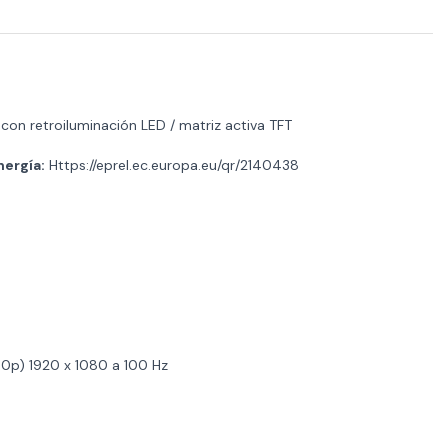
on retroiluminación LED / matriz activa TFT
nergía:
Https://eprel.ec.europa.eu/qr/2140438
80p) 1920 x 1080 a 100 Hz