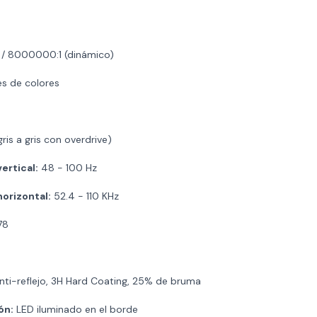
 / 8000000:1 (dinámico)
es de colores
ris a gris con overdrive)
ertical:
48 - 100 Hz
orizontal:
52.4 - 110 KHz
78
ti-reflejo, 3H Hard Coating, 25% de bruma
ón:
LED iluminado en el borde