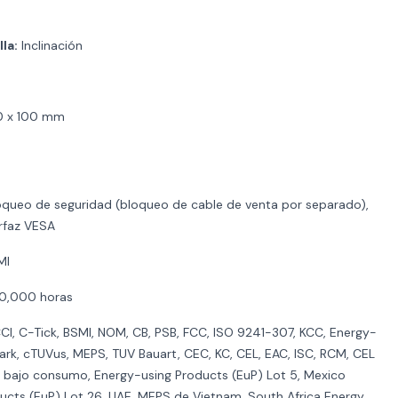
la:
Inclinación
0 x 100 mm
queo de seguridad (bloqueo de cable de venta por separado),
rfaz VESA
MI
0,000 horas
I, C-Tick, BSMI, NOM, CB, PSB, FCC, ISO 9241-307, KCC, Energy-
ark, cTUVus, MEPS, TUV Bauart, CEC, KC, CEL, EAC, ISC, RCM, CEL
e bajo consumo, Energy-using Products (EuP) Lot 5, Mexico
ducts (EuP) Lot 26, UAE, MEPS de Vietnam, South Africa Energy