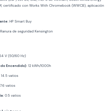
TGM, certificado con Works With Chromebook (WWCB), aplicación
ante:
HP Smart Buy
Ranura de seguridad Kensington
64 V (50/60 Hz)
do Encendido):
12 kWh/1000h
14.5 vatios
7.6 vatios
a:
0.5 vatios