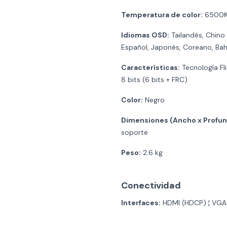
Temperatura de color:
6500
Idiomas OSD:
Tailandés, Chino (
Español, Japonés, Coreano, Ba
Características:
Tecnología Fli
8 bits (6 bits + FRC)
Color:
Negro
Dimensiones (Ancho x Profund
soporte
Peso:
2.6 kg
Conectividad
Interfaces:
HDMI (HDCP) ¦ VGA