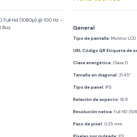
0 Full Hd (1080p) @ 100 Hz -
t Buy
General
Tipo de pantalla:
Monitor LCD c
URL Código QR Etiqueta de e
Clase energética:
Clase D
Tamaño en diagonal:
21.45"
Tipo de panel:
IPS
Relación de aspecto:
16:9
Resolución nativa:
Full HD (10
Paso de pixel:
0.25 mm
Píxeles por pulgada:
101