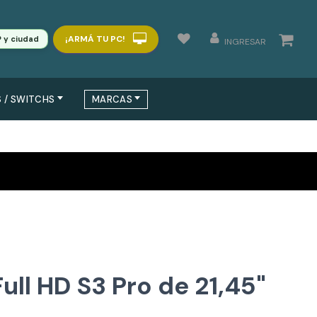
¡ARMÁ TU PC!
P y ciudad
INGRESAR
 / SWITCHS
MARCAS
ull HD S3 Pro de 21,45"