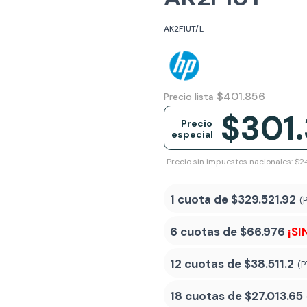
AK2F1UT/L
$401.856
Precio lista
$301
Precio
especial
Precio sin impuestos nacionales: $
1 cuota de
$329.521.92
(
6 cuotas de
$66.976
¡SI
12 cuotas de
$38.511.2
(P
18 cuotas de
$27.013.65