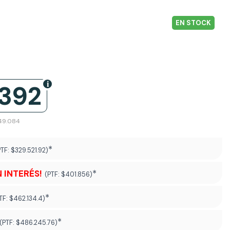
EN STOCK
.392
249.084
*
PTF:
$329.521.92)
N INTERÉS!
*
(PTF:
$401.856)
*
TF:
$462.134.4)
*
(PTF:
$486.245.76
)