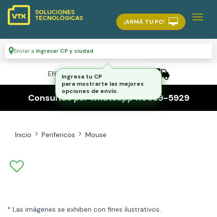
¡ARMÁ TU PC!
Enviar a
Ingresar CP y ciudad
ENVÍO GRATIS A TODO EL PAÍS
Ingresa tu CP
para mostrarte las mejores
opciones de envío.
Consultas por whatsapp 116559-5929
Inicio
Perifericos
Mouse
* Las imágenes se exhiben con fines ilustrativos.