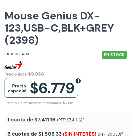
Mouse Genius DX-
123,USB-C,BLK+GREY
(2398)
31010033403
EN STOCK
$9.038
Precio lista
$6.779
Precio
especial
Precio sin impuestos nacionales: $6.135
1 cuota de
$7.411.16
*
(PTF:
$7.411.16)
6 cuotas de
$1.506.33
¡SIN INTERÉS!
*
(PTF:
$9.038)