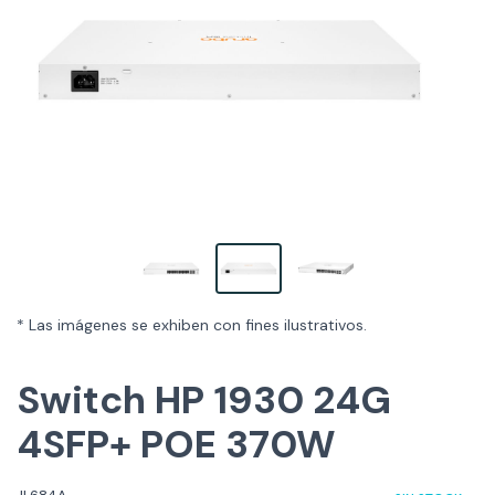
* Las imágenes se exhiben con fines ilustrativos.
Switch HP 1930 24G
4SFP+ POE 370W
JL684A