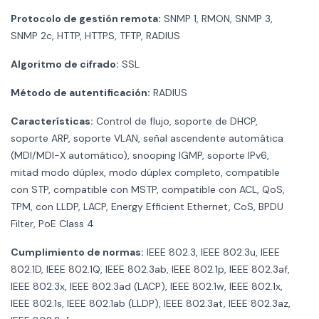
Protocolo de gestión remota:
SNMP 1, RMON, SNMP 3,
SNMP 2c, HTTP, HTTPS, TFTP, RADIUS
Algoritmo de cifrado:
SSL
Método de autentificación:
RADIUS
Características:
Control de flujo, soporte de DHCP,
soporte ARP, soporte VLAN, señal ascendente automática
(MDI/MDI-X automático), snooping IGMP, soporte IPv6,
mitad modo dúplex, modo dúplex completo, compatible
con STP, compatible con MSTP, compatible con ACL, QoS,
TPM, con LLDP, LACP, Energy Efficient Ethernet, CoS, BPDU
Filter, PoE Class 4
Cumplimiento de normas:
IEEE 802.3, IEEE 802.3u, IEEE
802.1D, IEEE 802.1Q, IEEE 802.3ab, IEEE 802.1p, IEEE 802.3af,
IEEE 802.3x, IEEE 802.3ad (LACP), IEEE 802.1w, IEEE 802.1x,
IEEE 802.1s, IEEE 802.1ab (LLDP), IEEE 802.3at, IEEE 802.3az,